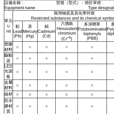
設備名稱： 型號（型式）：燈匠單燈
Equipment name Type designation 
限用物質及其化學符號
Restricted substances and its chemical symbo
單元
六價鉻
多溴聯苯
Ｕ
鉛
汞
鎘
Hexavalent
Polybrominated
Pol
nit
Lead
Mercury
Cadmium
chromium
biphenyls
dip
(Pb)
(Hg)
(Cd)
+6
(PBB)
(Cr
)
塑膠
○
○
○
○
○
材料
驅動
○
○
○
○
○
器
LED
光源
○
○
○
○
○
板
金屬
○
○
○
○
○
材料
線材
○
○
○
○
○
防水
膠材
○
○
○
○
○
質