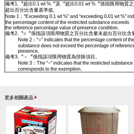
備考1.〝超出0.1 wt %〞及〝超出0.01 wt %〞係指限用物
超出百分比含量基準值。
Note 1：“Exceeding 0.1 wt %” and “exceeding 0.01 wt %” indi
the percentage content of the restricted substance exceeds
the reference percentage value of presence condition.
備考2.〝○〞係指該項限用物質之百分比含量未超出百分比含
Note 2：“○” indicates that the percentage content of the
substance does not exceed the percentage of reference
presence.
備考3.〝－〞係指該項限用物質為排除項目。
Note 3：The “−” indicates that the restricted substance
corresponds to the exemption.
更多相關產品