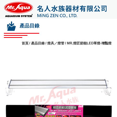
產品目錄
首頁
產品目錄
燈具／燈管
MR.燈匠節能LED單燈-增豔燈