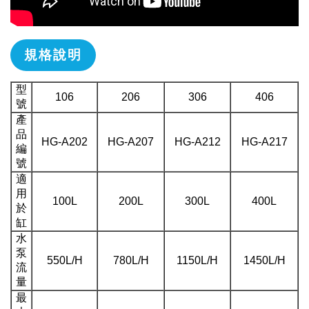
規格說明
型
106
206
306
406
號
產
品
HG-A202
HG-A207
HG-A212
HG-A217
編
號
適
用
100L
200L
300L
400L
於
缸
水
泵
550L/H
780L/H
1150L/H
1450L/H
流
量
最