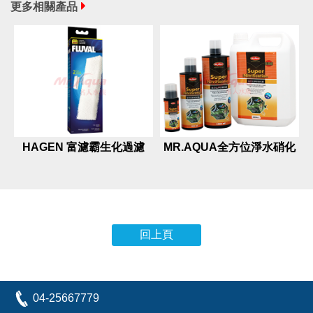
更多相關產品
HAGEN 富濾霸生化過濾
MR.AQUA全方位淨水硝化
棉（206.306圓桶專用）
菌
回上頁
04-25667779