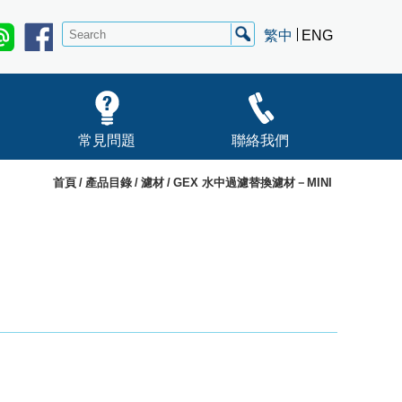
繁中
ENG
常見問題
聯絡我們
首頁
產品目錄
濾材
GEX 水中過濾替換濾材－MINI