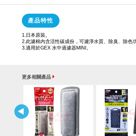
產品特性
1.日本原裝。
2.此濾棉內含活性碳成份，可濾淨水質、除臭、除色
3.適用於GEX 水中過濾器MINI。
更多相關產品