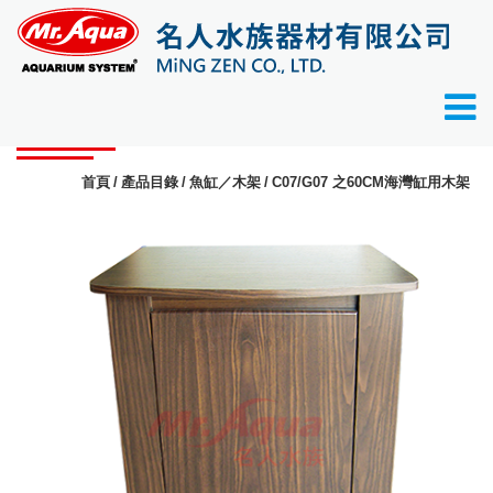
產品目錄
首頁
產品目錄
魚缸／木架
C07/G07 之60CM海灣缸用木架