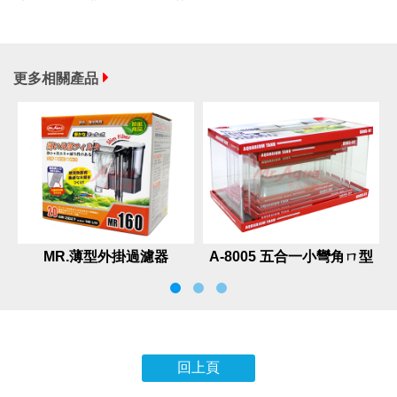
更多相關產品
MR.薄型外掛過濾器
A-8005 五合一小彎角ㄇ型
套缸
回上頁