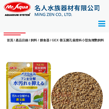
產品目錄
首頁
產品目錄
飼料 / 餵食器
GEX 善玉菌孔雀燈科小型魚增艷飼料