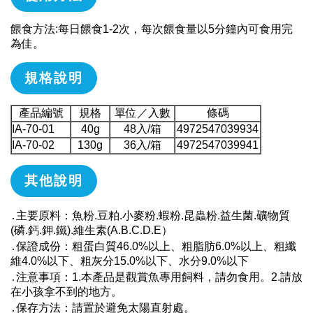
餵食方法:每日餵食1-2次，每次餵食量以5分鐘內可食用完
為佳。
規格說明
產品編號
規格
單位／入數
條碼
IA-70-01
40g
48入/箱
4972547039934
IA-70-02
130g
36入/箱
4972547039941
其他說明
․主要原料：魚粉.豆粕.小麥粉.蝦粉.昆蟲粉.益生菌.礦物質
(磷.鈣.鉀.鐵).維生素(A.B.C.D.E）
․保證成份：粗蛋白質46.0%以上、粗脂肪6.0%以上、粗纖
維4.0%以下、粗灰分15.0%以下、水分9.0%以下
․注意事項：1.本產品是觀賞魚專用飼料，請勿食用。2.請放
在小孩拿不到的地方。
․保存方法：請置於避免太陽直射處。