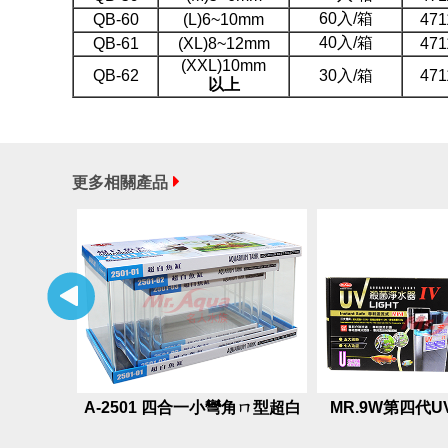
60入/箱
QB-60
(L)6~10mm
471
40入/箱
QB-61
(XL)8~12mm
471
(XXL)10mm
QB-62
30入/箱
471
以上
更多相關產品
A-2501 四合一小彎角ㄇ型超白
MR.9W第四代
套缸