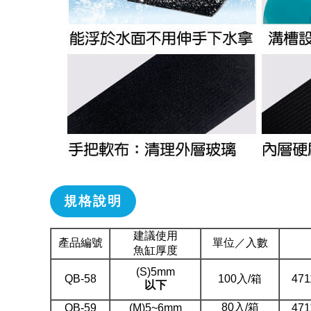
規格說明
建議使用
產品編號
單位／入數
魚缸厚度
(S)5mm
QB-58
100入/箱
471
以下
80入/箱
QB-59
(M)5~6mm
471