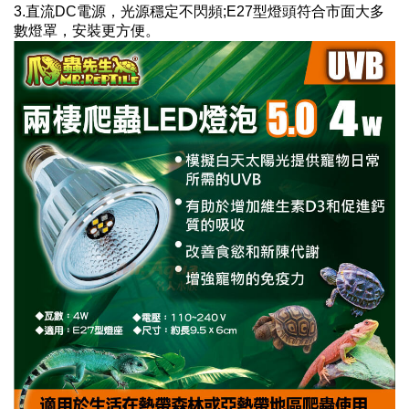
3.直流DC電源，光源穩定不閃頻;E27型燈頭符合市面大多
數燈罩，安裝更方便。