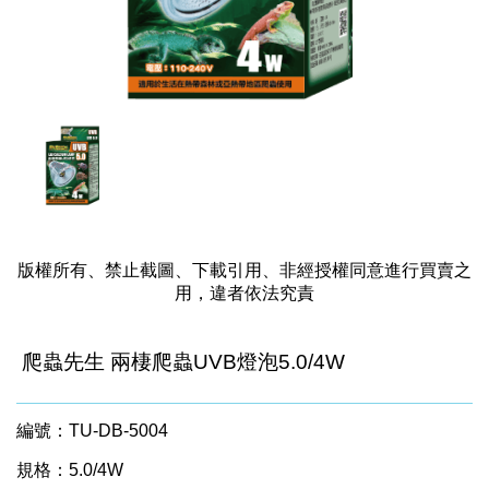
版權所有、禁止截圖、下載引用、非經授權同意進行買賣之
用，違者依法究責
爬蟲先生 兩棲爬蟲UVB燈泡5.0/4W
編號：TU-DB-5004
規格：5.0/4W