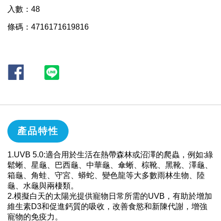
入數：48
條碼：4716171619816
產品特性
1.UVB 5.0:適合用於生活在熱帶森林或沼澤的爬蟲，例如:綠
鬆蜥、星龜、巴西龜、中華龜、傘蜥、棕靴、黑靴、澤龜、
箱龜、角蛙、守宮、蟒蛇、變色龍等大多數雨林生物、陸
龜、水龜與兩棲類。
2.模擬白天的太陽光提供寵物日常所需的UVB，有助於增加
維生素D3和促進鈣質的吸收，改善食慾和新陳代謝，增強
寵物的免疫力。