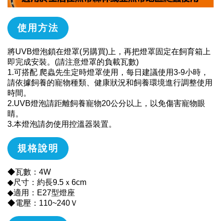
使用方法
將UVB燈泡鎖在燈罩(另購買)上，再把燈罩固定在飼育箱上
即完成安裝。(請注意燈罩的負載瓦數)
1.可搭配 爬蟲先生定時燈罩使用，每日建議使用3-9小時，
請依據飼養的寵物種類、健康狀況和飼養環境進行調整使用
時間。
2.UVB燈泡請距離飼養寵物20公分以上，以免傷害寵物眼
睛。
3.本燈泡請勿使用控溫器裝置。
規格說明
◆瓦數：4W
◆尺寸：約長9.5ｘ6cm
◆適用：E27型燈座
◆電壓：110~240Ｖ