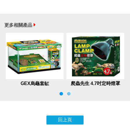
更多相關產品
GEX烏龜套缸
爬蟲先生 4.7吋定時燈罩
(夾式)
回上頁