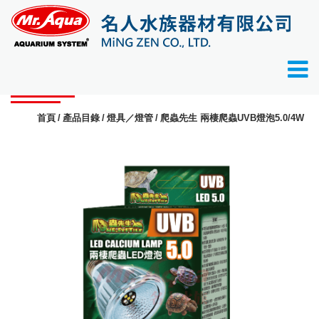
產品目錄
首頁
產品目錄
燈具／燈管
爬蟲先生 兩棲爬蟲UVB燈泡5.0/4W