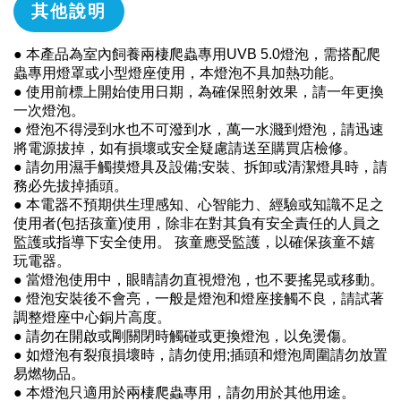
其他說明
● 本產品為室內飼養兩棲爬蟲專用UVB 5.0燈泡，需搭配爬
蟲專用燈罩或小型燈座使用，本燈泡不具加熱功能。
● 使用前標上開始使用日期，為確保照射效果，請一年更換
一次燈泡。
● 燈泡不得浸到水也不可潑到水，萬一水濺到燈泡，請迅速
將電源拔掉，如有損壞或安全疑慮請送至購買店檢修。
● 請勿用濕手觸摸燈具及設備;安裝、拆卸或清潔燈具時，請
務必先拔掉插頭。
● 本電器不預期供生理感知、心智能力、經驗或知識不足之
使用者(包括孩童)使用，除非在對其負有安全責任的人員之
監護或指導下安全使用。 孩童應受監護，以確保孩童不嬉
玩電器。
● 當燈泡使用中，眼睛請勿直視燈泡，也不要搖晃或移動。
● 燈泡安裝後不會亮，一般是燈泡和燈座接觸不良，請試著
調整燈座中心銅片高度。
● 請勿在開啟或剛關閉時觸碰或更換燈泡，以免燙傷。
● 如燈泡有裂痕損壞時，請勿使用;插頭和燈泡周圍請勿放置
易燃物品。
● 本燈泡只適用於兩棲爬蟲專用，請勿用於其他用途。