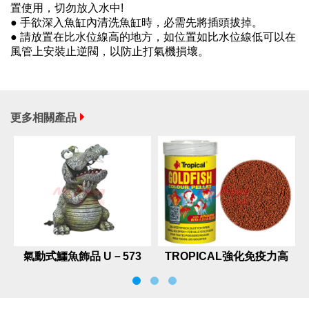
置使用，切勿放入水中!
● 手欲深入魚缸內清洗魚缸時，必需先將插頭拔掉。
● 請放置在比水位線高的地方，如位置如比水位線低可以在
風管上安裝止逆閥，以防止打氣機損壞。
更多相關產品
氣動式鱷魚飾品 U－573
TROPICAL強化免疫力高
級金魚飼料