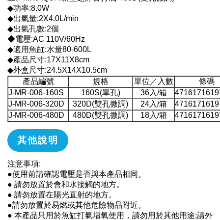
◆功率:8.0W
◆出氣量:2X4.0L/min
◆出氣孔數:2個
◆電壓:AC 110V/60Hz
◆適用魚缸:水量80-600L
◆產品尺寸:17X11X8cm
◆外盒尺寸:24.5X14X10.5cm
產品編號
規格
單位／入數
條碼
J-MR-006-160S
160S(單孔)
36入/箱
4716171619
J-MR-006-320D
320D(雙孔微調)
24入/箱
4716171619
J-MR-006-480D
480D(雙孔微調)
18入/箱
4716171619
其他說明
注意事項:
●使用前請確認電壓是否與本產品相同。
● 請勿放置於會和水接觸的地方。
● 請勿放置在陽光直射的地方。
●請勿放置於易燃或其他危險物品附近。
● 本產品只用於魚缸打氣增氧使用，請勿用於其他用途;請外