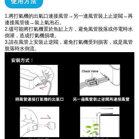
使用方法
1.將打氣機的出氣口連接風管→另一邊風管裝上止逆閥→再
連接風管後→裝上氣泡石。
2.儘可能將打氣機置於魚缸上方，避免風管脫落或停電時水
倒灌，造成打氣機損壞。
3.請在風管上安裝止逆閥，避免打氣機受到損害，或是風管
脫落時水倒流。