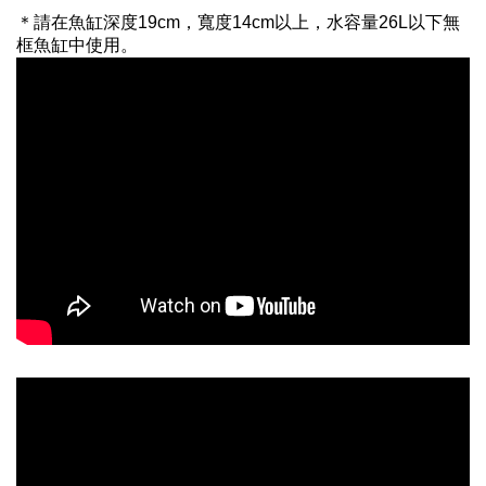
＊請在魚缸深度19cm，寬度14cm以上，水容量26L以下無
框魚缸中使用。