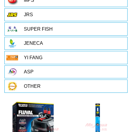
MPS
JRS
SUPER FISH
JENECA
YI FANG
ASP
OTHER