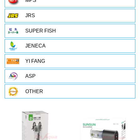
MPS
JRS
SUPER FISH
JENECA
YI FANG
ASP
OTHER