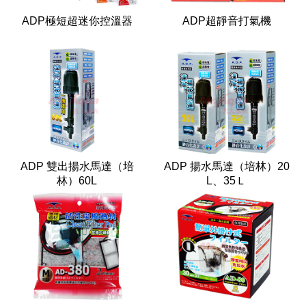
ADP極短超迷你控溫器
ADP超靜音打氣機
ADP 雙出揚水馬達（培
ADP 揚水馬達（培林）20
林）60L
L、35Ｌ