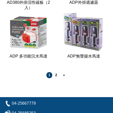
AD380外掛活性碳板（2
ADP外掛過濾器
入）
ADP 多功能沉水馬達
ADP無聲揚水馬達
1
2
»
04-25667779