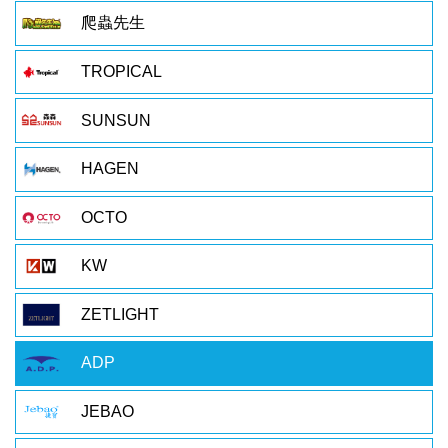
爬蟲先生
TROPICAL
SUNSUN
HAGEN
OCTO
KW
ZETLIGHT
ADP
JEBAO