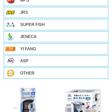
MPS
JRS
SUPER FISH
JENECA
YI FANG
ASP
OTHER