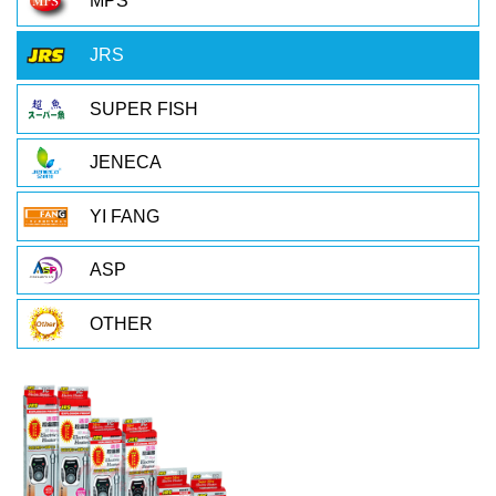
MPS
JRS
SUPER FISH
JENECA
YI FANG
ASP
OTHER