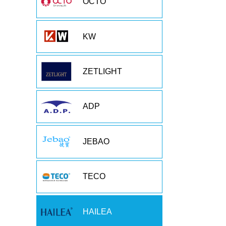
OCTO
KW
ZETLIGHT
ADP
JEBAO
TECO
HAILEA