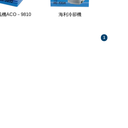
機ACO－9810
海利冷卻機
1