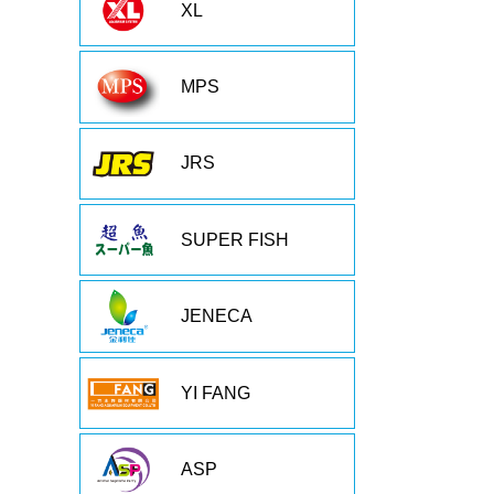
XL
MPS
JRS
SUPER FISH
JENECA
YI FANG
ASP