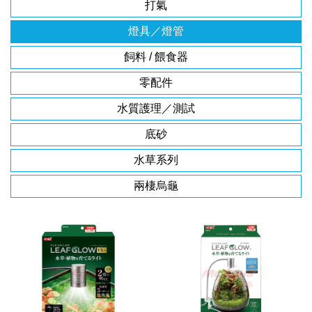
打氣
燈具／燈管
飼料 / 餵食器
零配件
水質護理／測試
底砂
水草系列
兩棲烏龜