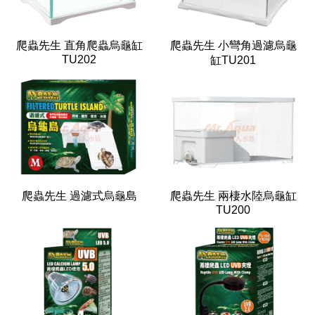
爬蟲先生 直角爬蟲烏龜缸
爬蟲先生 小彎角過濾烏龜
TU202
缸TU201
爬蟲先生 過濾式烏龜島
爬蟲先生 兩棲水陸烏龜缸
TU200