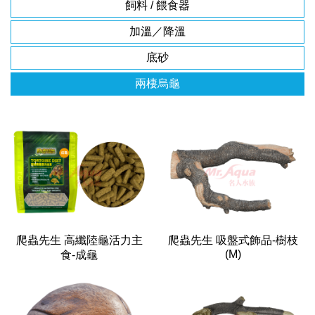
飼料 / 餵食器
加溫／降溫
底砂
兩棲烏龜
爬蟲先生 高纖陸龜活力主
爬蟲先生 吸盤式飾品-樹枝
(M)
食-成龜