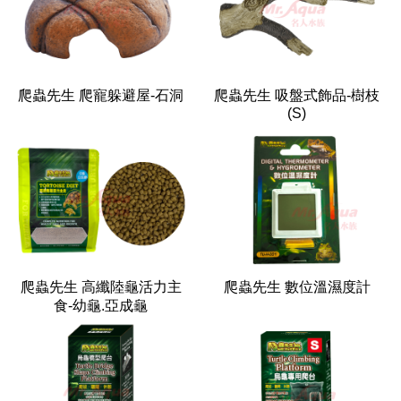
爬蟲先生 爬寵躲避屋-石洞
爬蟲先生 吸盤式飾品-樹枝
(S)
爬蟲先生 高纖陸龜活力主
爬蟲先生 數位溫濕度計
食-幼龜.亞成龜